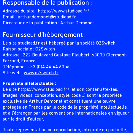
Responsable de la publication :
Adresse du site : https://www.studioad.fr/
Email : arthur.demonet@studioad.fr
Directeur de la publication : Arthur Demonet
OLOGY
Fournisseur d’hébergement :
 & E Shop
es & App
Le site
studioad.fr
est hébergé par la société O2Switch.
nalytics
Raison sociale : O2Switch
ance
Adresse : 222 Boulevard Gustave Flaubert, 63000 Clermont-
Ferrand, France
Téléphone : +33 (0)4 44 44 60 40
Site web :
www.o2switch.fr
Propriété intellectuelle :
Le site https://www.studioad.fr/. et son contenu (textes,
images, vidéos, conception, style, code…) sont la propriété
exclusive de Arthur Demonet et constituent une œuvre
protégée en France par le code de la propriété intellectuelle,
et à l’étranger par les conventions internationales en vigueur
sur le droit d’auteur.
Toute représentation ou reproduction, intégrale ou partielle,